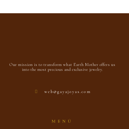
0
out
Add to cart
of
5
Our mission is to transform what Earth Mother offers us
into the most precious and exclusive jewelry.
web@gayajoyas.com
MENÚ