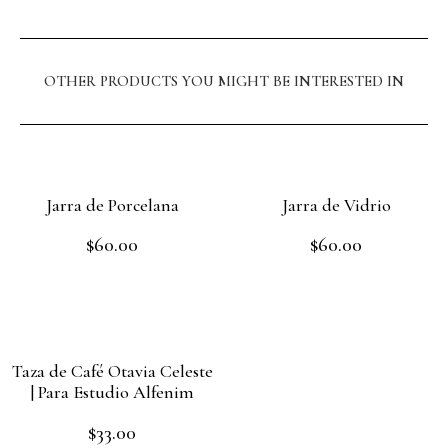
OTHER PRODUCTS YOU MIGHT BE INTERESTED IN
Jarra de Porcelana
Jarra de Vidrio
$
60.00
$
60.00
Rated
Rated
0
0
out
out
Add to cart
Read more
of
of
5
5
Taza de Café Otavia Celeste
| Para Estudio Alfenim
$
33.00
Rated