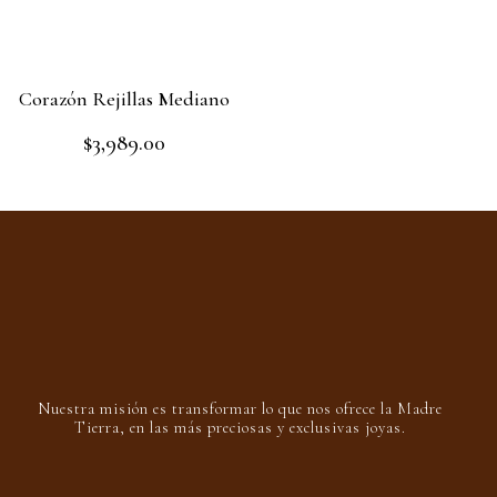
Read more
5
of
5
Corazón Rejillas Mediano
$
3,989.00
Rated
0
out
Add to cart
of
5
Nuestra misión es transformar lo que nos ofrece la Madre
Tierra, en las más preciosas y exclusivas joyas.