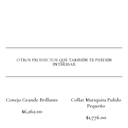
OTROS PRODUCTOS QUE TAMBIÉN TE PUEDEN
INTERESAR
Conejo Grande Brillante
Collar Mariquita Pulido
Pequeño
$
6,262.00
Rated
$
1,776.00
0
Rated
out
Add to cart
0
of
out