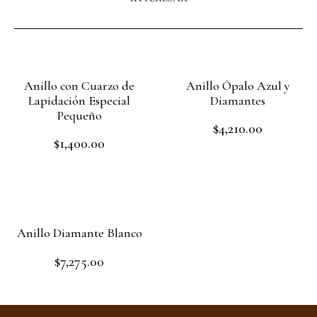
Anillo con Cuarzo de
Anillo Ópalo Azul y
Lapidación Especial
Diamantes
Pequeño
$
4,210.00
Rated
$
1,400.00
0
Rated
out
Read more
0
of
out
Read more
5
of
5
Anillo Diamante Blanco
$
7,275.00
Rated
0
out
Read more
of
5