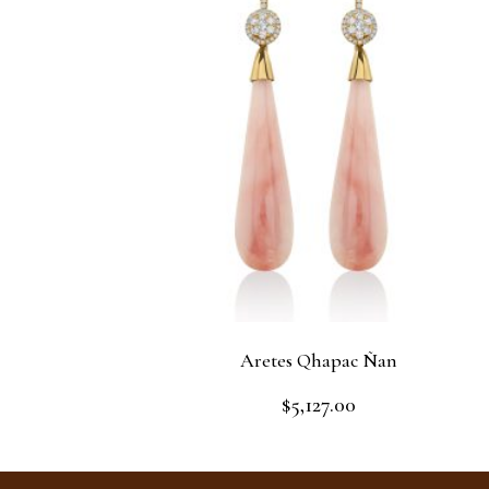
Aretes Qhapac Ñan
$
5,127.00
Rated
0
out
Add to cart
of
5