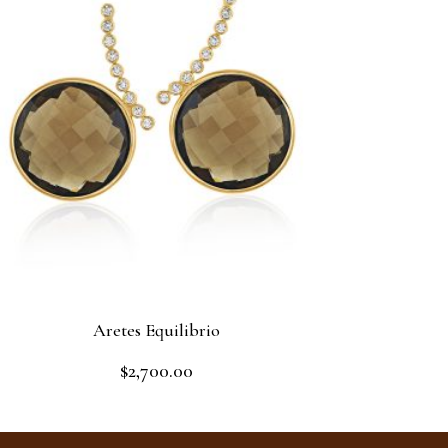
Aretes Equilibrio
$
2,700.00
Rated
0
out
Read more
of
5