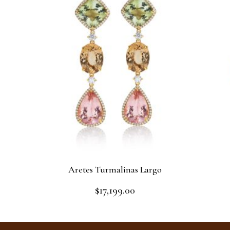
Aretes Turmalinas Largo
$
17,199.00
Rated
0
out
Add to cart
of
5