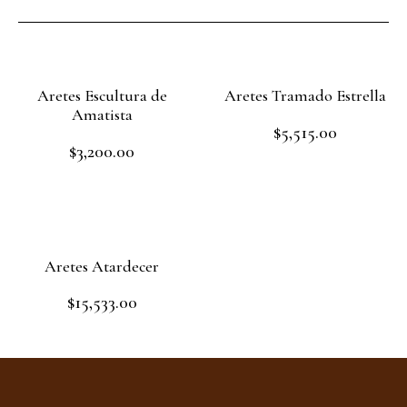
Aretes Escultura de
Aretes Tramado Estrella
Amatista
$
5,515.00
Rated
$
3,200.00
0
Rated
out
Add to cart
0
of
out
Read more
5
of
5
Aretes Atardecer
$
15,533.00
Rated
0
out
Add to cart
of
5