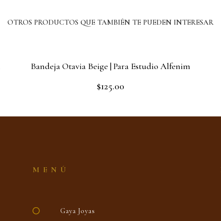
OTROS PRODUCTOS QUE TAMBIÉN TE PUEDEN INTERESAR
m
Bandeja Otavia Beige | Para Estudio Alfenim
$
125.00
Rated
0
out
Add to cart
of
5
MENÚ
Gaya Joyas