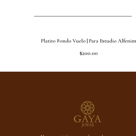
Platito Fondo Vuelo | Para Estudio Alfeni
$
200.00
Rated
0
out
Add to cart
of
5