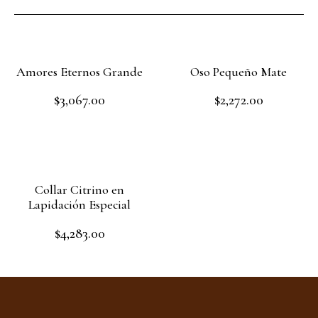
Amores Eternos Grande
Oso Pequeño Mate
$
3,067.00
$
2,272.00
Rated
Rated
0
0
out
out
Add to cart
Add to cart
of
of
5
5
Collar Citrino en
Lapidación Especial
$
4,283.00
Rated
0
out
Add to cart
of
5