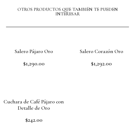
OTROS PRODUCTOS QUE TAMBIÉN TE PUEDEN
INTERESAR
Salero Pájaro Oro
Salero Corazón Oro
$
1,290.00
$
1,292.00
Rated
Rated
0
0
out
out
Read more
Add to cart
of
of
5
5
Cuchara de Café Pájaro con
Detalle de Oro
$
242.00
Rated
0
out
Add to cart
of