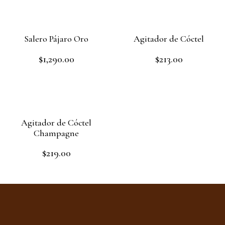
Salero Pájaro Oro
Agitador de Cóctel
$
1,290.00
$
213.00
Rated
Rated
0
0
out
out
Read more
Add to cart
of
of
5
5
Agitador de Cóctel
Champagne
$
219.00
Rated
0
out
Add to cart
of
5