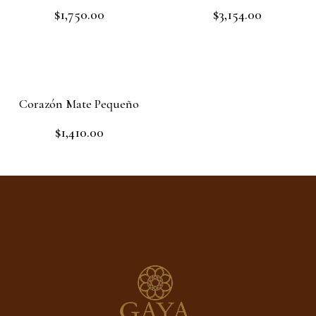
$
1,750.00
$
3,154.00
Rated
Rated
0
0
out
out
Read more
Add to cart
of
of
5
5
Corazón Mate Pequeño
$
1,410.00
Rated
0
out
Read more
of
5